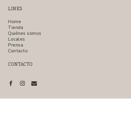
LINKS
Home
Tienda
Quiénes somos
Locales
Prensa
Contacto
CONTACTO
Subtotal:
$
0,00
Ver carrito
Finalizar compra