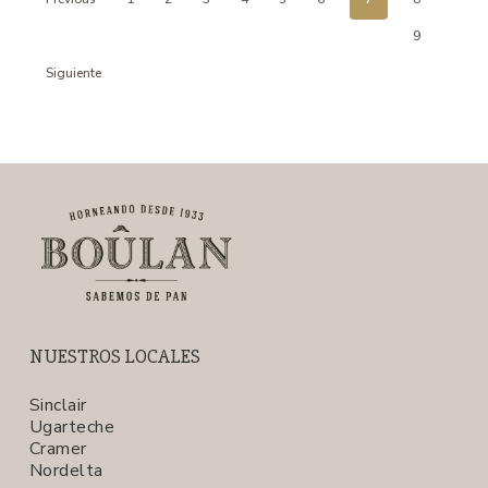
9
Siguiente
NUESTROS LOCALES
Sinclair
Ugarteche
Cramer
Nordelta