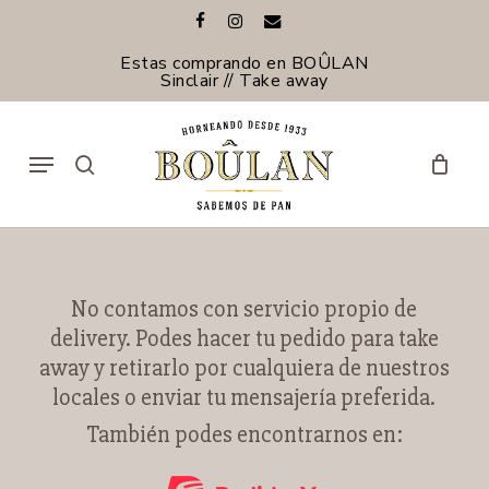
Skip
facebook
instagram
email
to
Cerrar
Cerrar
Carrito
main
Estas comprando en BOÛLAN
Carrito
Filtros
content
Sinclair // Take away
Menu
search
No contamos con servicio propio de
delivery. Podes hacer tu pedido para take
away y retirarlo por cualquiera de nuestros
locales o enviar tu mensajería preferida.
También podes encontrarnos en: