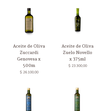
Aceite de Oliva
Aceite de Oliva
Zuccardi
Zuelo Novello
Genovesa x
x 375ml
500m
$
23.300,00
$
26.100,00
No hay productos en el
carrito.
Ir a la tienda