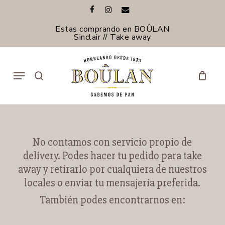
Skip
facebook
instagram
email
to
Cerrar
Cerrar
Carrito
main
Estas comprando en BOÛLAN
Carrito
Filtros
content
Sinclair // Take away
Menu
search
No contamos con servicio propio de
delivery. Podes hacer tu pedido para take
away y retirarlo por cualquiera de nuestros
locales o enviar tu mensajería preferida.
También podes encontrarnos en: