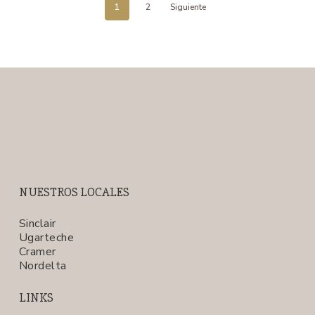
1
2
Siguiente
NUESTROS LOCALES
Sinclair
Ugarteche
Cramer
Nordelta
LINKS