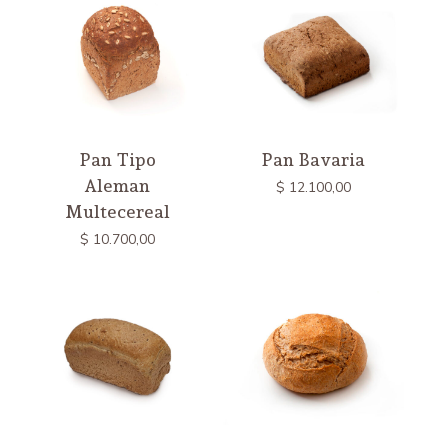
Pan Tipo
Pan Bavaria
Aleman
$
12.100,00
Multecereal
No hay productos en el
$
10.700,00
carrito.
Ir a la tienda