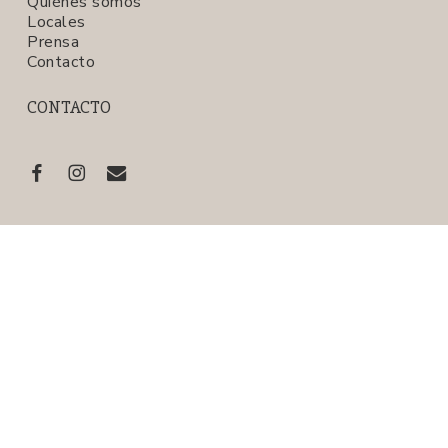
Quiénes somos
Locales
Prensa
Contacto
CONTACTO
Subtotal:
$
0,00
Ver carrito
Finalizar compra