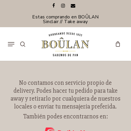
Skip
facebook
instagram
email
to
Cerrar
Cerrar
Carrito
main
Estas comprando en BOÛLAN
Carrito
Filtros
content
Sinclair // Take away
Menu
search
No contamos con servicio propio de
delivery. Podes hacer tu pedido para take
away y retirarlo por cualquiera de nuestros
locales o enviar tu mensajería preferida.
También podes encontrarnos en: