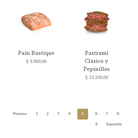
Pain Rustique
Pastrami
Clasico y
$
5.900,00
Pepinillos
$
13.200,00
Previous
1
2
3
4
5
6
7
8
9
Siguiente