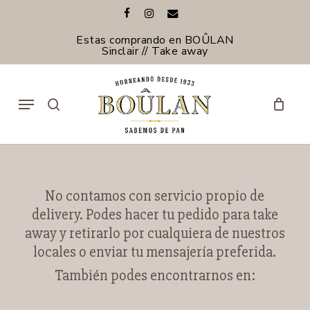
Skip
facebook
instagram
email
to
Cerrar
Carrito
main
Estas comprando en BOÛLAN
Carrito
content
Sinclair // Take away
Menu
search
No contamos con servicio propio de
delivery. Podes hacer tu pedido para take
away y retirarlo por cualquiera de nuestros
locales o enviar tu mensajería preferida.
También podes encontrarnos en: