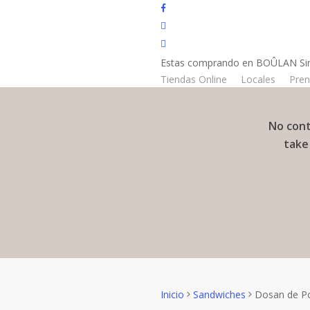
Skip
facebook
to
instagram
main
email
content
Estas comprando en BOÛLAN Sinc
Cerrar
Carrito
Tiendas Online
Locales
Pren
Carrito
No cont
take
Inicio
Sandwiches
Dosan de Po