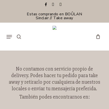
Skip
facebook
instagram
email
to
Cerrar
Carrito
main
Estas comprando en BOÛLAN
Carrito
content
Sinclair // Take away
Menu
search
No contamos con servicio propio de
delivery. Podes hacer tu pedido para take
away y retirarlo por cualquiera de nuestros
locales o enviar tu mensajería preferida.
También podes encontrarnos en: