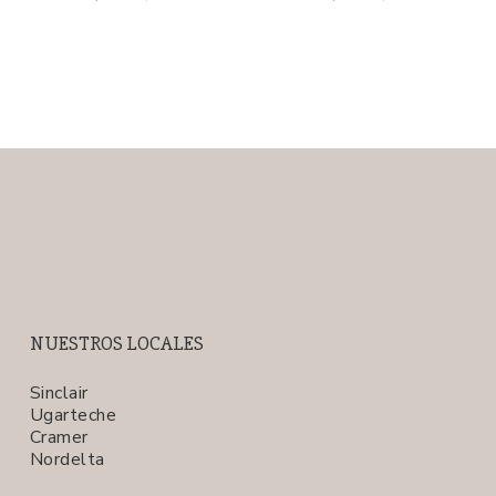
NUESTROS LOCALES
Sinclair
Ugarteche
Cramer
Nordelta