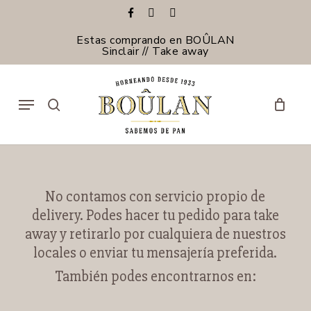
Skip
facebook
instagram
email
to
Cerrar
Carrito
main
Estas comprando en BOÛLAN
Carrito
content
Sinclair // Take away
Menu
search
No contamos con servicio propio de
delivery. Podes hacer tu pedido para take
away y retirarlo por cualquiera de nuestros
locales o enviar tu mensajería preferida.
También podes encontrarnos en: